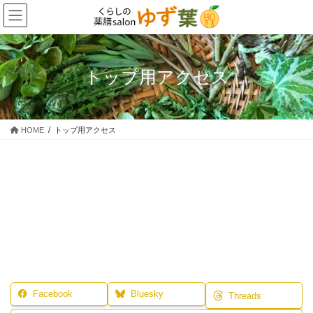
コ
ナ
ン
ビ
テ
ゲ
ン
ー
ツ
シ
トップ用アクセス
に
ョ
移
ン
動
に
移
HOME
トップ用アクセス
動
Facebook
Bluesky
Threads