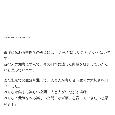
生まれ育った故郷ですから当たり前のことかもしれません
が・・・
四季のある日本は季節の移り変わりを楽しむことができる素敵な
国です。
そんな日本こそ、薬膳のちからを最大限に発揮できる場所である
と私は考えます。
東洋に伝わる中医学の教えには ”からだによいこと”がいっぱいで
す♪
昔の人の知恵に学んで、今の日本に適した薬膳を研究していきた
いと思っています。
また北京での生活を通して、人と人が寄り合う空間の大切さを知
りました。
みんなが集まる楽しい空間、人と人がつながる場所・・・
みんなで元気を作る楽しい空間「ゆず葉」を育てていきたいと思
います。