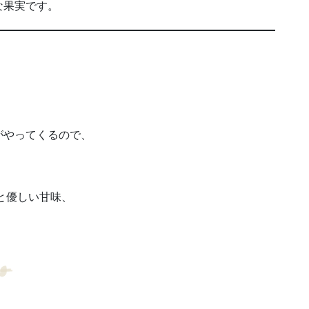
な果実です。
がやってくるので、
と優しい甘味、