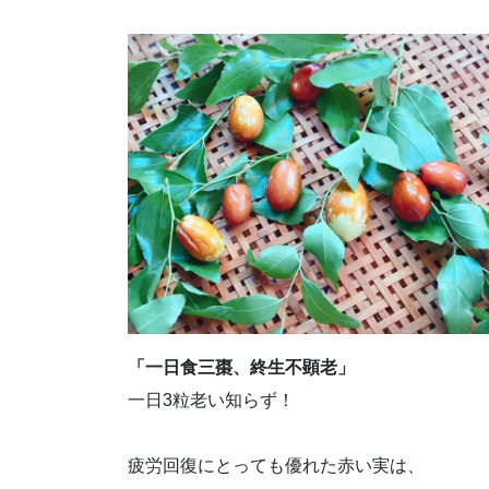
「一日食三棗、終生不顕老」
一日3粒老い知らず！
疲労回復にとっても優れた赤い実は、