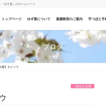
ン『ゆず葉』のホームページ
トップページ
ゆず葉について
薬膳教室のご案内
手つぼと手
ブログ
大棗】タイソウ
├身近な生薬
ウ