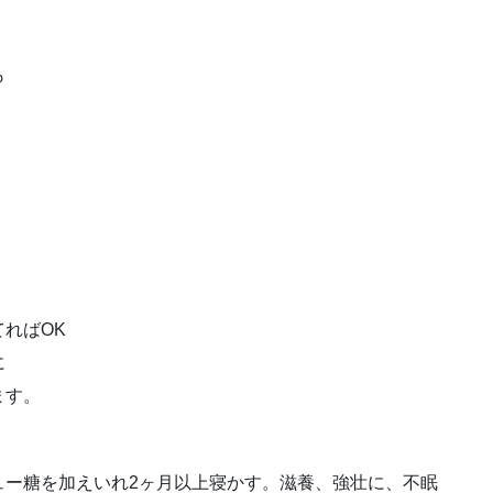
も
。
ればOK
に
ます。
ュー糖を加えいれ2ヶ月以上寝かす。滋養、強壮に、不眠