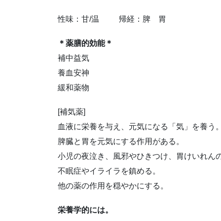
性味：甘/温 帰経：脾 胃
＊薬膳的効能＊
補中益気
養血安神
緩和薬物
[補気薬]
血液に栄養を与え、元気になる「気」を養う
脾臓と胃を元気にする作用がある。
小児の夜泣き、風邪やひきつけ、胃けいれん
不眠症やイライラを鎮める。
他の薬の作用を穏やかにする。
栄養学的には。