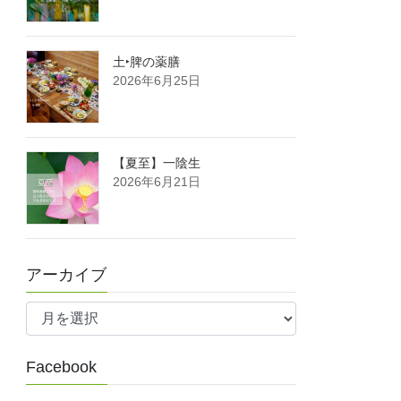
土‣脾の薬膳
2026年6月25日
【夏至】一陰生
2026年6月21日
アーカイブ
ア
ー
カ
Facebook
イ
ブ