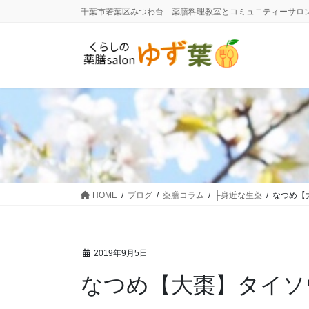
コ
ナ
千葉市若葉区みつわ台 薬膳料理教室とコミュニティーサロ
ン
ビ
テ
ゲ
ン
ー
ツ
シ
に
ョ
移
ン
動
に
移
動
HOME
ブログ
薬膳コラム
├身近な生薬
なつめ【
2019年9月5日
なつめ【大棗】タイソ