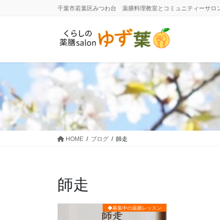
コ
ナ
千葉市若葉区みつわ台 薬膳料理教室とコミュニティーサロ
ン
ビ
テ
ゲ
ン
ー
ツ
シ
に
ョ
移
ン
動
に
移
動
HOME
ブログ
師走
師走
◆募集中の薬膳レッスン