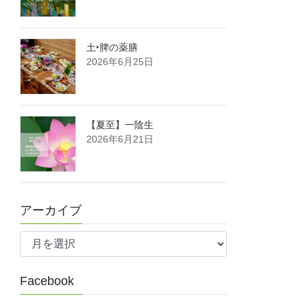
土‣脾の薬膳
2026年6月25日
【夏至】一陰生
2026年6月21日
アーカイブ
ア
ー
カ
Facebook
イ
ブ