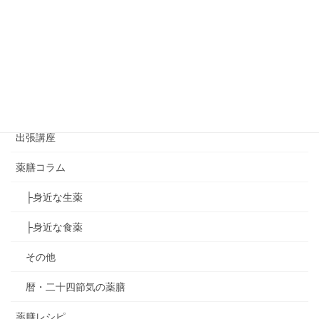
おから味噌講座
ゆず葉onedayマーケット
ゆず葉のコラボイベント
アジアンハンドセラピー講座
出張講座
薬膳コラム
├身近な生薬
├身近な食薬
その他
暦・二十四節気の薬膳
薬膳レシピ