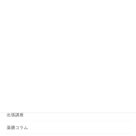
◆薬膳スイーツ講座
◆資格取得講座
◇レッスンReport
家庭の薬膳レッスン
イベント情報
おから味噌講座
ゆず葉onedayマーケット
ゆず葉のコラボイベント
アジアンハンドセラピー講座
出張講座
薬膳コラム