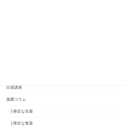
◇レッスンReport
家庭の薬膳レッスン
イベント情報
おから味噌講座
ゆず葉onedayマーケット
ゆず葉のコラボイベント
アジアンハンドセラピー講座
出張講座
薬膳コラム
├身近な生薬
├身近な食薬