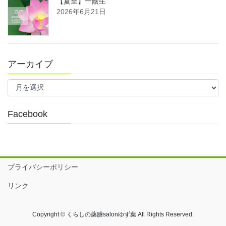
【夏至】一陰生
2026年6月21日
アーカイブ
ア
ー
カ
イ
Facebook
ブ
プライバシーポリシー
リンク
Copyright © くらしの薬膳salonゆず葉 All Rights Reserved.