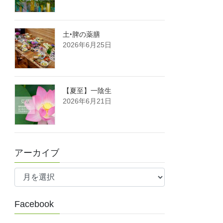
土‣脾の薬膳
2026年6月25日
【夏至】一陰生
2026年6月21日
アーカイブ
ア
ー
カ
Facebook
イ
ブ