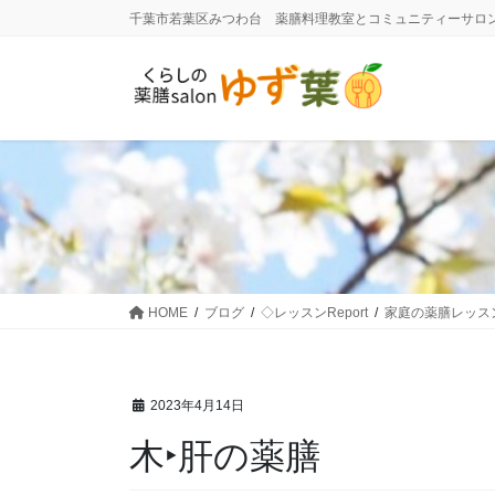
コ
ナ
千葉市若葉区みつわ台 薬膳料理教室とコミュニティーサロ
ン
ビ
テ
ゲ
ン
ー
ツ
シ
に
ョ
移
ン
動
に
移
動
HOME
ブログ
◇レッスンReport
家庭の薬膳レッス
2023年4月14日
木‣肝の薬膳