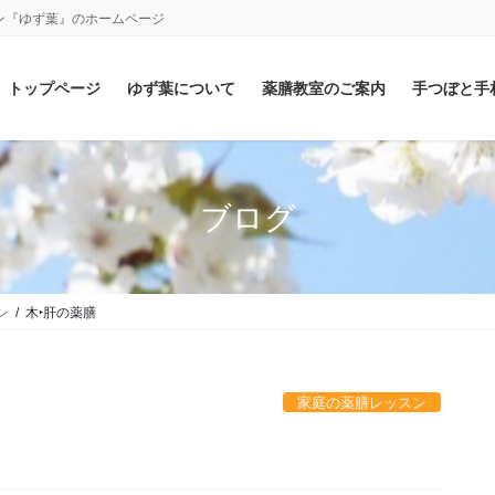
ン『ゆず葉』のホームページ
トップページ
ゆず葉について
薬膳教室のご案内
手つぼと手
ブログ
ン
木‣肝の薬膳
家庭の薬膳レッスン