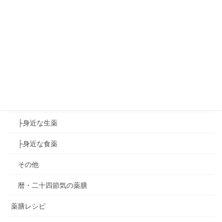
ゆず葉onedayマーケット
ゆず葉のコラボイベント
アジアンハンドセラピー講座
出張講座
薬膳コラム
├身近な生薬
├身近な食薬
その他
暦・二十四節気の薬膳
薬膳レシピ