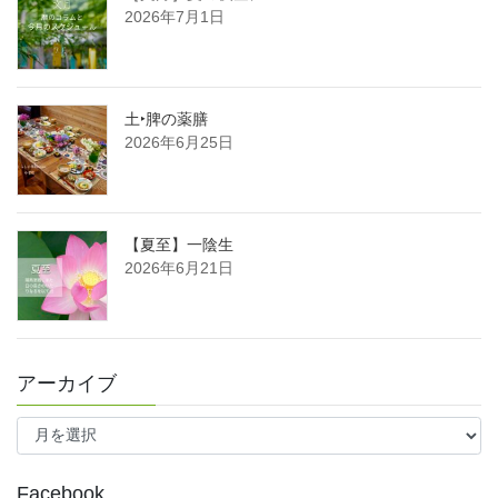
2026年7月1日
土‣脾の薬膳
2026年6月25日
【夏至】一陰生
2026年6月21日
アーカイブ
ア
ー
カ
イ
Facebook