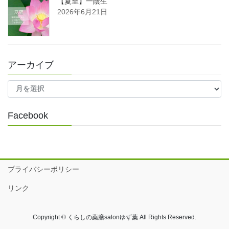
【夏至】一陰生
2026年6月21日
アーカイブ
ア
ー
カ
イ
Facebook
ブ
プライバシーポリシー
リンク
Copyright © くらしの薬膳salonゆず葉 All Rights Reserved.