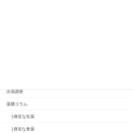
◇レッスンReport
家庭の薬膳レッスン
イベント情報
おから味噌講座
ゆず葉onedayマーケット
ゆず葉のコラボイベント
アジアンハンドセラピー講座
出張講座
薬膳コラム
├身近な生薬
├身近な食薬