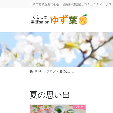
コ
ナ
千葉市若葉区みつわ台 薬膳料理教室とコミュニティーサロ
ン
ビ
テ
ゲ
ン
ー
ツ
シ
に
ョ
移
ン
動
に
移
動
HOME
ブログ
夏の思い出
夏の思い出
その他