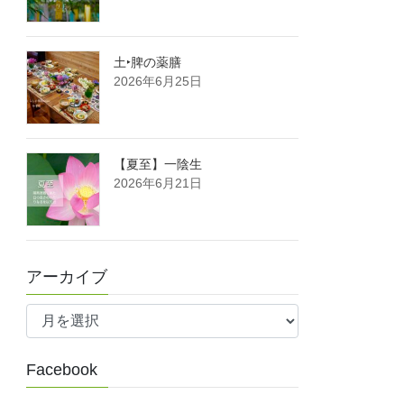
土‣脾の薬膳
2026年6月25日
【夏至】一陰生
2026年6月21日
アーカイブ
ア
ー
カ
Facebook
イ
ブ