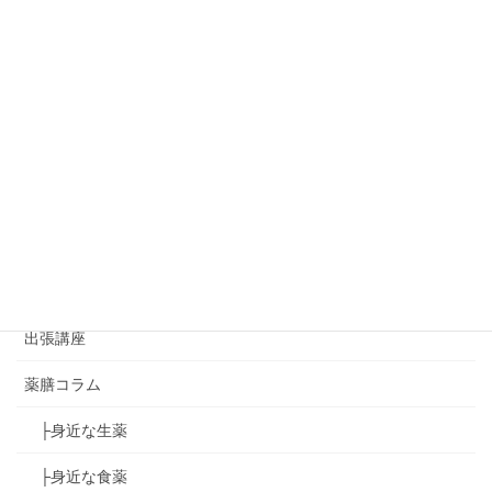
◇レッスンReport
家庭の薬膳レッスン
イベント情報
おから味噌講座
ゆず葉onedayマーケット
ゆず葉のコラボイベント
アジアンハンドセラピー講座
出張講座
薬膳コラム
├身近な生薬
├身近な食薬