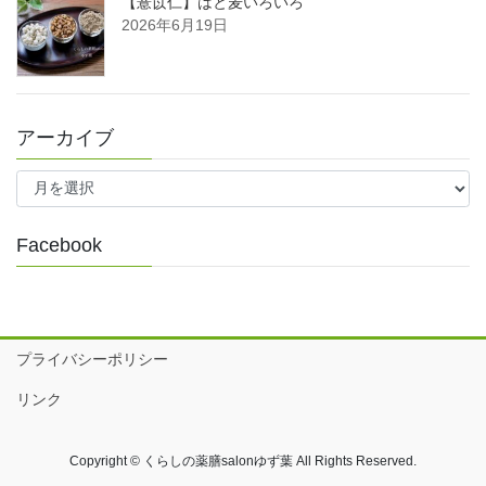
【薏苡仁】はと麦いろいろ
2026年6月19日
アーカイブ
ア
ー
カ
イ
Facebook
ブ
プライバシーポリシー
リンク
Copyright © くらしの薬膳salonゆず葉 All Rights Reserved.