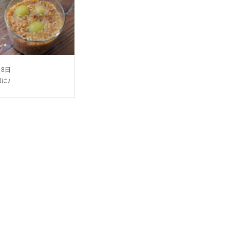
月8日
に♪