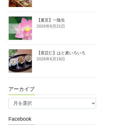
【夏至】一陰生
2026年6月21日
【薏苡仁】はと麦いろいろ
2026年6月19日
アーカイブ
ア
ー
カ
Facebook
イ
ブ