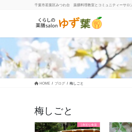
コ
ナ
千葉市若葉区みつわ台 薬膳料理教室とコミュニティーサロ
ン
ビ
テ
ゲ
ン
ー
ツ
シ
に
ョ
移
ン
動
に
移
動
HOME
ブログ
梅しごと
梅しごと
├身近な食薬