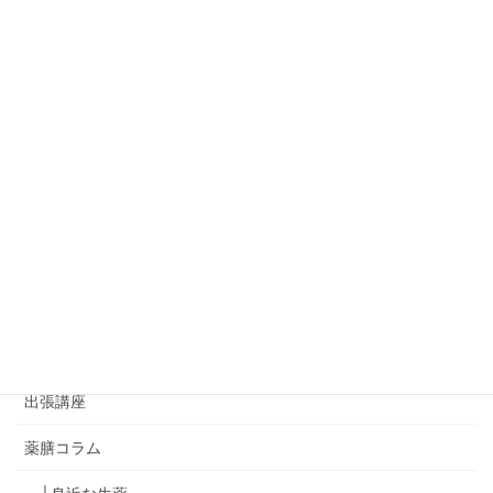
◆資格取得講座
◇レッスンReport
家庭の薬膳レッスン
イベント情報
おから味噌講座
ゆず葉onedayマーケット
ゆず葉のコラボイベント
アジアンハンドセラピー講座
出張講座
薬膳コラム