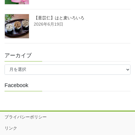
【薏苡仁】はと麦いろいろ
2026年6月19日
アーカイブ
ア
ー
カ
イ
Facebook
ブ
プライバシーポリシー
リンク