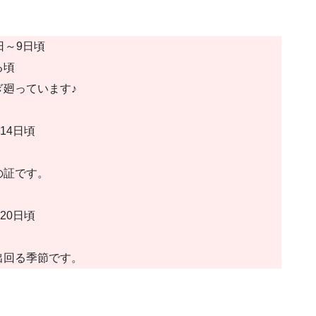
日～9日頃
る頃
廻っています♪
14日頃
の証です。
20日頃
出回る季節です。