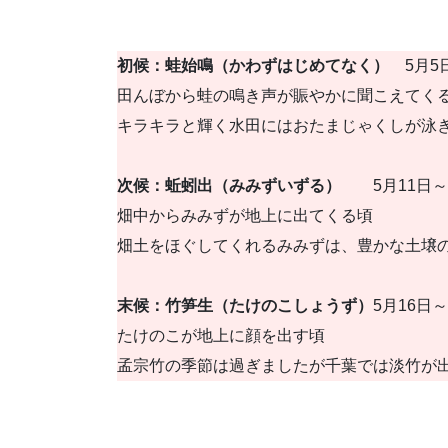
初候：
蛙始鳴（かわずはじめてなく）
5月5
田んぼから蛙の鳴き声が賑やかに聞こえてく
キラキラと輝く水田にはおたまじゃくしが泳ぎ
次候：
蚯蚓出（みみずいずる）
5月11日～
畑中からみみずが地上に出てくる頃
畑土をほぐしてくれるみみずは、豊かな土壌
末候：
竹笋生（たけのこしょうず）
5月16日～
たけのこが地上に顔を出す頃
孟宗竹の季節は過ぎましたが千葉では淡竹が