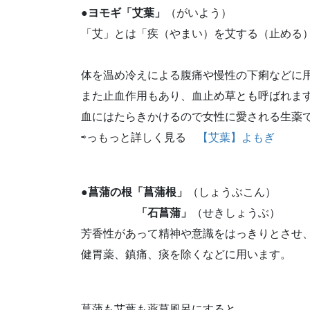
●ヨモギ「艾葉」
（がいよう）
「艾」とは「疾（やまい）を艾する（止める
体を温め冷えによる腹痛や慢性の下痢などに
また止血作用もあり、血止め草とも呼ばれま
血にはたらきかけるので女性に愛される生薬
⇨っもっと詳しく見る
【艾葉】よもぎ
●菖蒲の根「菖蒲根」
（しょうぶこん）
「石菖蒲」
（せきしょうぶ）
芳香性があって精神や意識をはっきりとさせ
健胃薬、鎮痛、痰を除くなどに用います。
菖蒲も艾葉も薬草風呂にすると