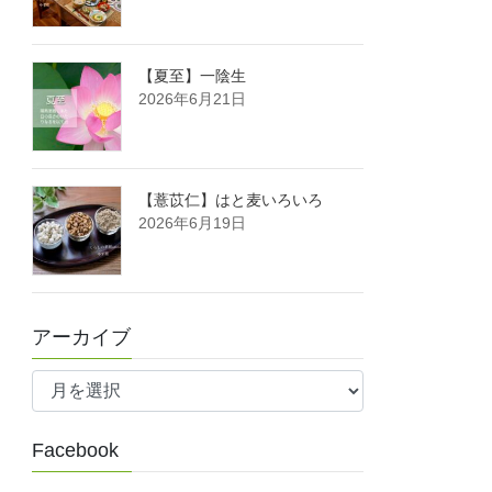
【夏至】一陰生
2026年6月21日
【薏苡仁】はと麦いろいろ
2026年6月19日
アーカイブ
ア
ー
カ
Facebook
イ
ブ