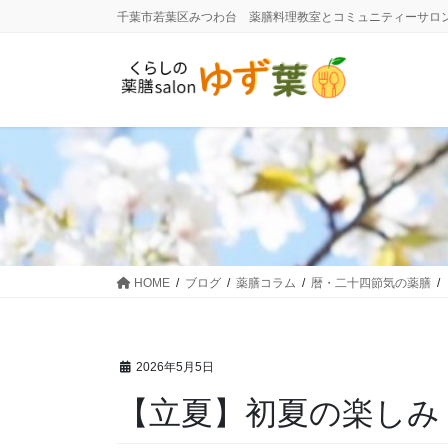
コ
ナ
千葉市若葉区みつわ台 薬膳料理教室とコミュニティーサロ
ン
ビ
テ
ゲ
ン
ー
ツ
シ
に
ョ
移
ン
動
に
移
動
HOME
ブログ
薬膳コラム
暦・二十四節気の薬膳
2026年5月5日
【立夏】初夏の楽しみ