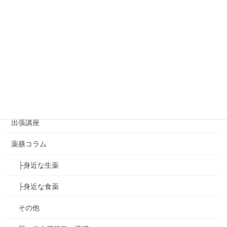
イベント情報
おから味噌講座
ゆず葉onedayマーケット
ゆず葉のコラボイベント
アジアンハンドセラピー講座
出張講座
薬膳コラム
├身近な生薬
├身近な食薬
その他