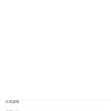
◆薬膳スイーツ講座
◆資格取得講座
◇レッスンReport
家庭の薬膳レッスン
イベント情報
おから味噌講座
ゆず葉onedayマーケット
ゆず葉のコラボイベント
アジアンハンドセラピー講座
出張講座