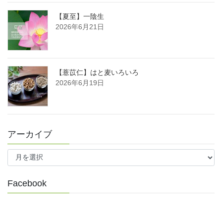
【夏至】一陰生
2026年6月21日
【薏苡仁】はと麦いろいろ
2026年6月19日
アーカイブ
ア
ー
カ
イ
Facebook
ブ